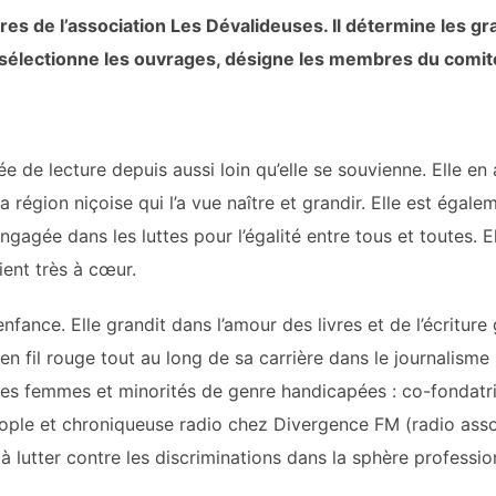
 de l’association Les Dévalideuses. Il détermine les gran
 pré sélectionne les ouvrages, désigne les membres du comité
e de lecture depuis aussi loin qu’elle se souvienne. Elle en a
a région niçoise qui l’a vue naître et grandir. Elle est éga
engagée dans les luttes pour l’égalité entre tous et toutes. 
tient très à cœur.
enfance. Elle grandit dans l’amour des livres et de l’écriture
en fil rouge tout au long de sa carrière dans le journalism
des femmes et minorités de genre handicapées : co-fondatric
ple et chroniqueuse radio chez Divergence FM (radio assoc
à lutter contre les discriminations dans la sphère professio