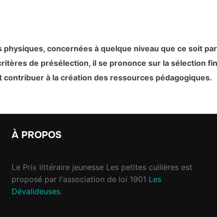
physiques, concernées à quelque niveau que ce soit par l
itères de présélection, il se prononce sur la sélection f
nt contribuer à la création des ressources pédagogiques.
À PROPOS
Le Prix littéraire jeunesse Les petites cuillères est
proposé par l'association de loi 1901
Les
Dévalideuses
.